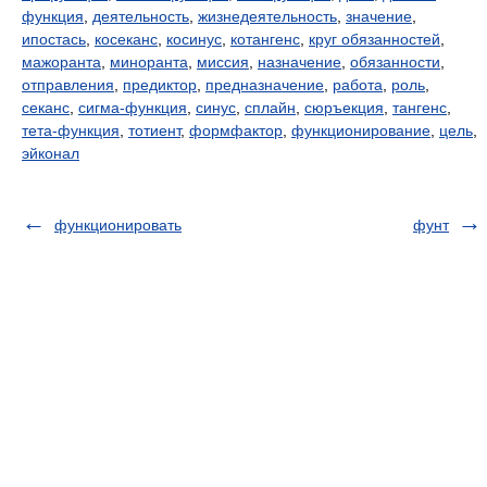
функция
,
деятельность
,
жизнедеятельность
,
значение
,
ипостась
,
косеканс
,
косинус
,
котангенс
,
круг обязанностей
,
мажоранта
,
миноранта
,
миссия
,
назначение
,
обязанности
,
отправления
,
предиктор
,
предназначение
,
работа
,
роль
,
секанс
,
сигма-функция
,
синус
,
сплайн
,
сюръекция
,
тангенс
,
тета-функция
,
тотиент
,
формфактор
,
функционирование
,
цель
,
эйконал
функционировать
фунт