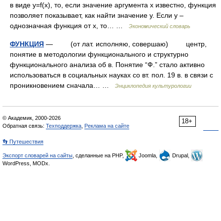
в виде y=f(x), то, если значение аргумента х известно, функция
позволяет показывает, как найти значение у. Если у –
однозначная функция от х, то… …
Экономический словарь
ФУНКЦИЯ
— (от лат. исполняю, совершаю) центр,
понятие в методологии функционального и структурно
функционального анализа об в. Понятие “Ф.” стало активно
использоваться в социальных науках со вт. пол. 19 в. в связи с
проникновением сначала… …
Энциклопедия культурологии
© Академик, 2000-2026
18+
Обратная связь:
Техподдержка
,
Реклама на сайте
👣 Путешествия
Экспорт словарей на сайты
, сделанные на PHP,
Joomla,
Drupal,
WordPress, MODx.